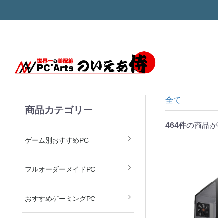
全て
商品カテゴリー
464件
の商品が
モンハン MH Wilds
ARC Raiders
APEX LEGENDS
Valorant
原神
ゲーム別おすすめPC
フルオーダーメイドPC
おすすめゲーミングPC