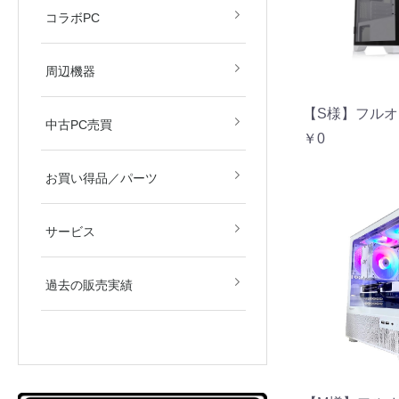
すず音
眠田イナ
コラボPC
デバイス
モニター
周辺機器
【S様】フルオ
中古PC売買
￥0
新品／新古品
中古品
お買い得品／パーツ
サービス
過去の販売実績