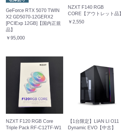
NZXT F140 RGB
GeForce RTX 5070 TWIN
CORE【アウトレット品】
X2 GD5070-12GERX2
￥2,550
[PCIExp 12GB]【国内正規
品】
￥95,000
NZXT F120 RGB Core
【1台限定】LIAN LI O11
Triple Pack RF-C12TF-W1
Dynamic EVO【中古】