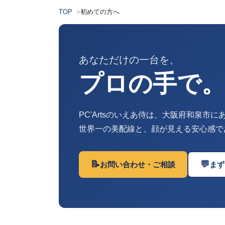
TOP
初めての方へ
あなただけの一台を、
プロの手で
PC'Artsのいえあ侍は、大阪府和泉市に
世界一の美配線と、顔が見える安心感で
📝
💬
お問い合わせ・ご相談
まず