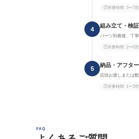
⏱️
所要時間: 3〜7
組み立て・検証
4
パーツ到着後、丁寧
⏱️
所要時間: 2〜5
納品・アフター
5
店頭お渡しまたは配
⏱️
所要時間: 1〜3
FAQ
よくあるご質問