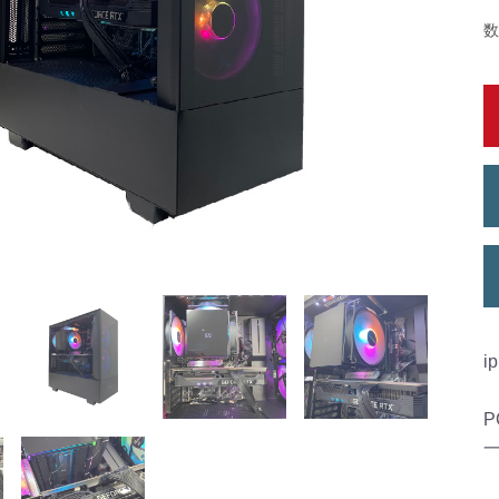
数
i
P