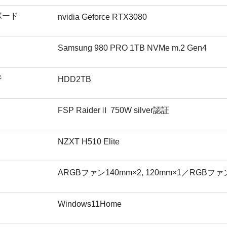
ボード
nvidia Geforce RTX3080
Samsung 980 PRO 1TB NVMe m.2 Gen4
ジ
HDD2TB
FSP RaiderⅡ 750W silver認証
NZXT H510 Elite
ARGBファン140mm×2, 120mm×1／RGBファン
Windows11Home