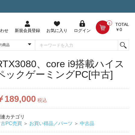
0
TOTAL
￥0
わせ
新規会員登録
お気に入り
ログイン
RTX3080、core i9搭載ハイス
ペックゲーミングPC[中古]
￥189,000
税込
関連カテゴリ
中古PC売買
＞
お買い得品／パーツ
＞
中古品