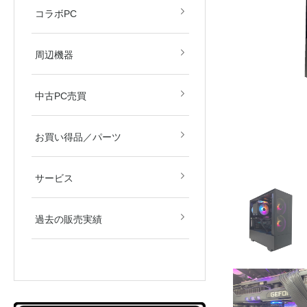
すず音
眠田イナ
コラボPC
デバイス
モニター
周辺機器
中古PC売買
新品／新古品
中古品
お買い得品／パーツ
サービス
過去の販売実績