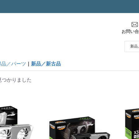
お問い合
得品／パーツ
|
新品／新古品
見つかりました