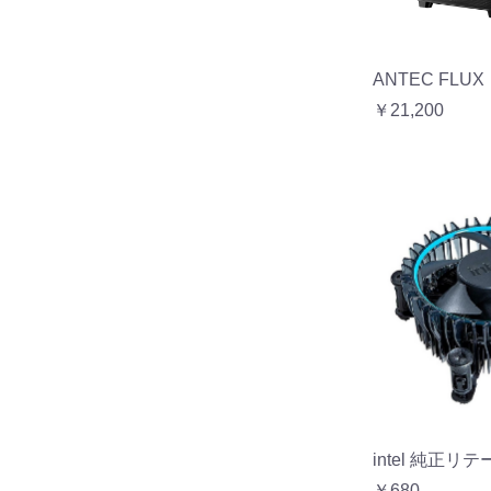
ANTEC FLUX
￥21,200
intel 純正
￥680