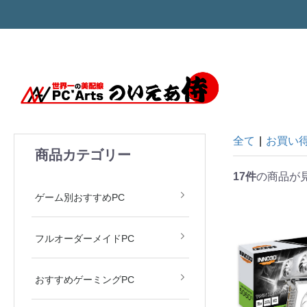
全て
|
お買い
商品カテゴリー
17件
の商品が
モンハン MH Wilds
ARC Raiders
APEX LEGENDS
Valorant
原神
ゲーム別おすすめPC
フルオーダーメイドPC
おすすめゲーミングPC