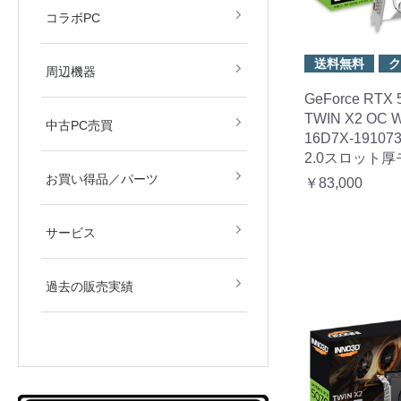
すず音
眠田イナ
コラボPC
送料無料
ク
デバイス
モニター
周辺機器
GeForce RTX 
TWIN X2 OC W
中古PC売買
16D7X-191073
2.0スロット
新品／新古品
中古品
お買い得品／パーツ
￥83,000
サービス
過去の販売実績