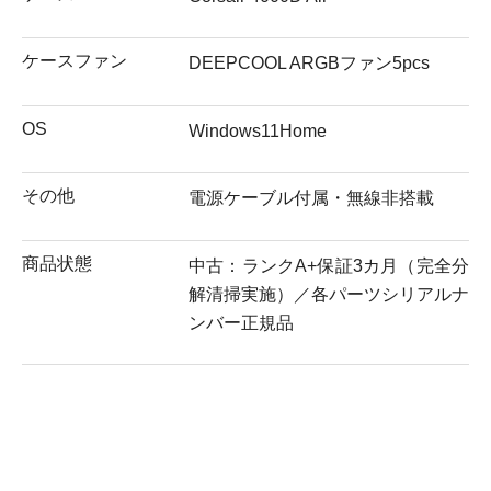
ケースファン
DEEPCOOL ARGBファン5pcs
OS
Windows11Home
その他
電源ケーブル付属・無線非搭載
商品状態
中古：ランクA+保証3カ月（完全分
解清掃実施）／各パーツシリアルナ
ンバー正規品