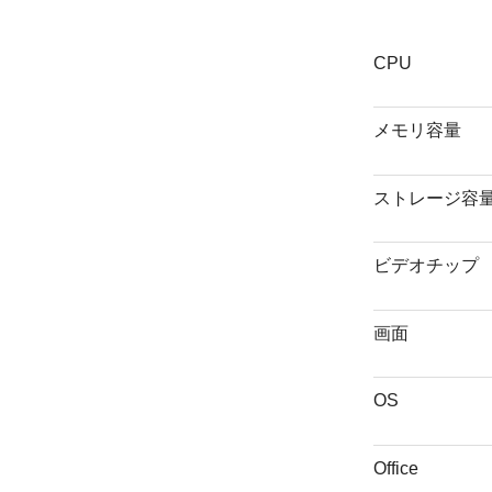
CPU
メモリ容量
ストレージ容
ビデオチップ
画面
OS
Office