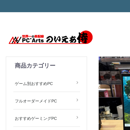
商品カテゴリー
モンハン MH Wilds
ARC Raiders
APEX LEGENDS
Valorant
原神
ゲーム別おすすめPC
フルオーダーメイドPC
おすすめゲーミングPC