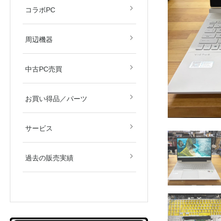
すず音
眠田イナ
コラボPC
デバイス
モニター
周辺機器
中古PC売買
新品／新古品
中古品
お買い得品／パーツ
サービス
過去の販売実績