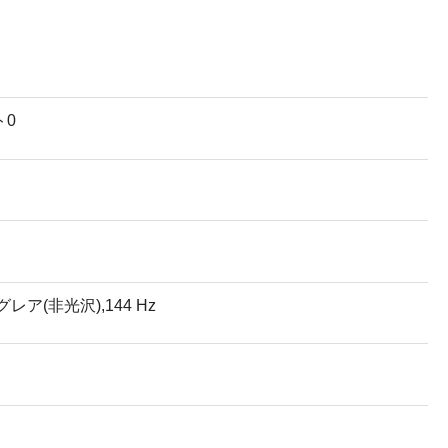
ト0
ングレア(非光沢),144 Hz