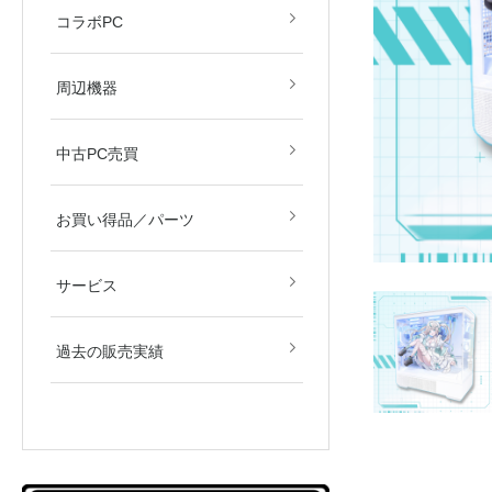
すず音
眠田イナ
コラボPC
デバイス
モニター
周辺機器
中古PC売買
新品／新古品
中古品
お買い得品／パーツ
サービス
過去の販売実績